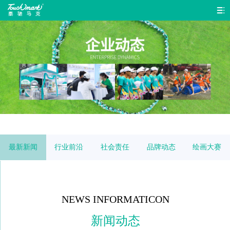
首
页
色
彩
产
系
品
品
统
中
牌
企
心
故
业
联
最新新闻
行业前沿
社会责任
品牌动态
绘画大赛
事
动
系
态
我
NEWS INFORMATICON
们
新闻动态