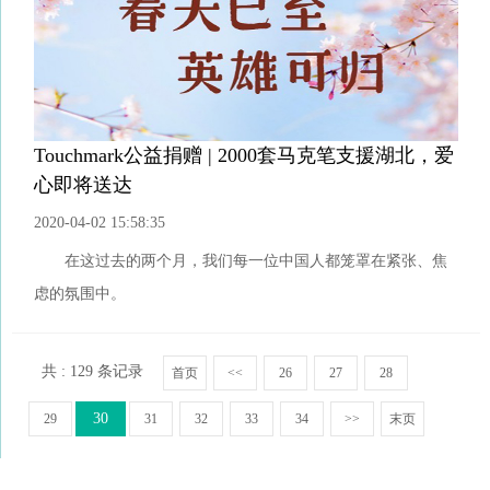
Touchmark公益捐赠 | 2000套马克笔支援湖北，爱
心即将送达
2020-04-02 15:58:35
在这过去的两个月，我们每一位中国人都笼罩在紧张、焦
虑的氛围中。
共 : 129 条记录
首页
<<
26
27
28
30
29
31
32
33
34
>>
末页