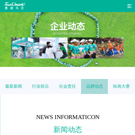
首
页
色
彩
产
系
品
品
统
中
牌
企
心
故
业
联
最新新闻
行业前沿
社会责任
品牌动态
绘画大赛
事
动
系
态
我
NEWS INFORMATICON
们
新闻动态