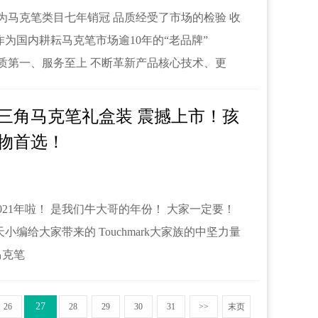
rk作为马克笔类目七年销冠 品质经受了市场的检验 收
作为国内耕耘马克笔市场逾10年的“老品牌”
坚信品质第一、服务至上 不断革新产品核心技术、更
三角马克笔礼盒装 震撼上市！孩
物首选！
021年啦！ 是我们牛大哥的年份！ 大家一定要！
小编给大家带来的 Touchmark大家族的中坚力量
马克笔
27
26
28
29
30
31
>>
末页