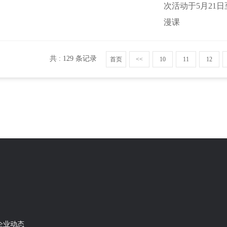
次活动于5月21
漫课
共 : 129 条记录
首页
<<
10
11
12
企业动态